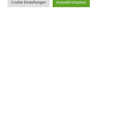
Cookie Einstellungen
Auswahl erlauben
+436508401705
office@elektrosk.at
Valiergasse 62, 6020 Innsbruck, AT
Leistungen
Planung
Ausführung
Sprechanlagen
EDV-Netzwerkverkabelungen
Beleuchtungsanlagen
Stör- und Reparaturdienst
Galerie